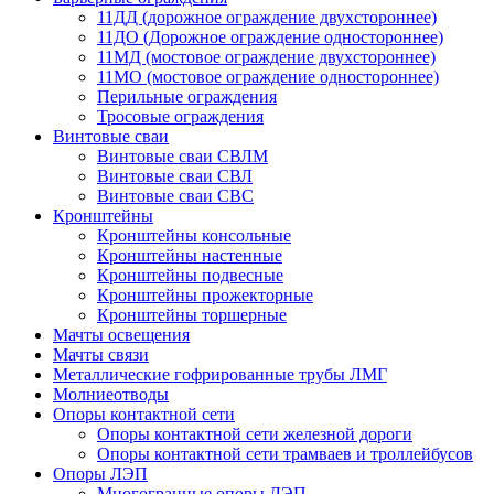
11ДД (дорожное ограждение двухстороннее)
11ДО (Дорожное ограждение одностороннее)
11МД (мостовое ограждение двухстороннее)
11МО (мостовое ограждение одностороннее)
Перильные ограждения
Тросовые ограждения
Винтовые сваи
Винтовые сваи СВЛМ
Винтовые сваи СВЛ
Винтовые сваи СВС
Кронштейны
Кронштейны консольные
Кронштейны настенные
Кронштейны подвесные
Кронштейны прожекторные
Кронштейны торшерные
Мачты освещения
Мачты связи
Металлические гофрированные трубы ЛМГ
Молниеотводы
Опоры контактной сети
Опоры контактной сети железной дороги
Опоры контактной сети трамваев и троллейбусов
Опоры ЛЭП
Многогранные опоры ЛЭП