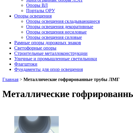
Опоры ВЛ
Порталы ОРУ
Опоры освещения
Опоры освещения cкладывающиеся
Опоры освещения декоративные
Опоры освещения несиловые
Опоры освещения силовые
Рамные опоры дорожных знаков
Светофорные опоры
Строительные металлоконструкции
Уличные и промышленные светильники
Флагштоки
Фундаменты для опор освещения
Главная
>
Металлические гофрированные трубы ЛМГ
Металлические гофрированн