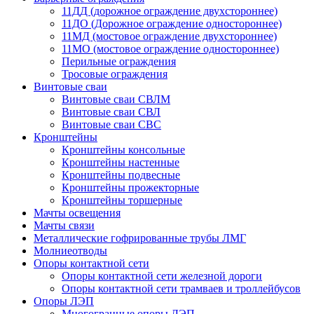
11ДД (дорожное ограждение двухстороннее)
11ДО (Дорожное ограждение одностороннее)
11МД (мостовое ограждение двухстороннее)
11МО (мостовое ограждение одностороннее)
Перильные ограждения
Тросовые ограждения
Винтовые сваи
Винтовые сваи СВЛМ
Винтовые сваи СВЛ
Винтовые сваи СВС
Кронштейны
Кронштейны консольные
Кронштейны настенные
Кронштейны подвесные
Кронштейны прожекторные
Кронштейны торшерные
Мачты освещения
Мачты связи
Металлические гофрированные трубы ЛМГ
Молниеотводы
Опоры контактной сети
Опоры контактной сети железной дороги
Опоры контактной сети трамваев и троллейбусов
Опоры ЛЭП
Многогранные опоры ЛЭП